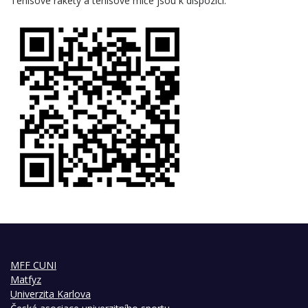
Tenisové rakety a tenisové míče jsou k dispozici.
MFF CUNI
Matfyz
Univerzita Karlova