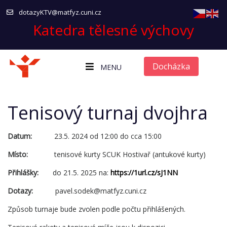
dotazyKTV@matfyz.cuni.cz
Katedra tělesné výchovy
Docházka
MENU
Tenisový turnaj dvojhra
Datum:
23.5. 2024 od 12:00 do cca 15:00
Místo:
tenisové kurty SCUK Hostivař (antukové kurty)
Přihlášky:
do 21.5. 2025 na:
https://1url.cz/sJ1NN
Dotazy:
pavel.sodek@matfyz.cuni.cz
Způsob turnaje bude zvolen podle počtu přihlášených.