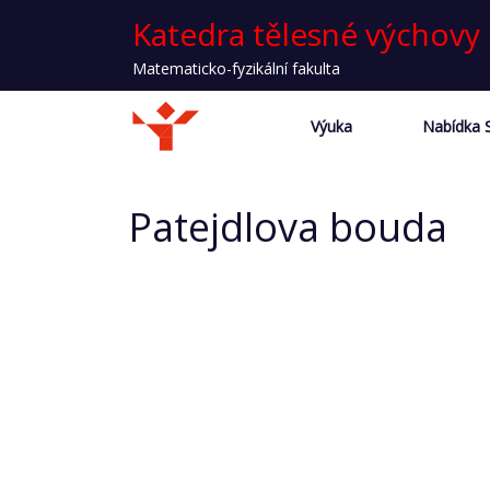
Katedra tělesné výchovy
Matematicko-fyzikální fakulta
Výuka
Nabídka 
Patejdlova bouda