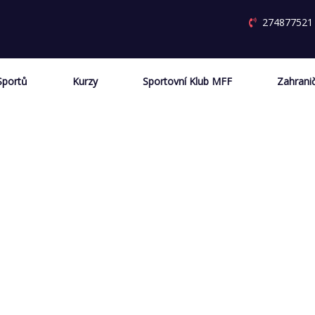
274877521
Sportů
Kurzy
Sportovní Klub MFF
Zahranič