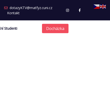
dotazyKTV@matfyz.cuni.cz
Kontakt
Docházka
ní Studenti