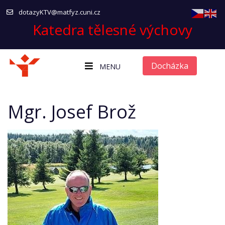
dotazyKTV@matfyz.cuni.cz
Katedra tělesné výchovy
Docházka
MENU
Mgr. Josef Brož