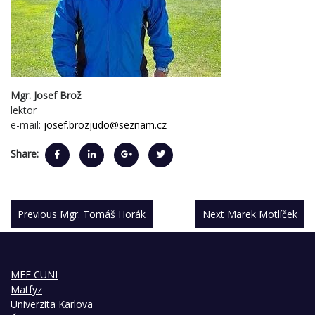
Mgr. Josef Brož
lektor
e-mail:
josef.brozjudo@seznam.cz
Share:
Previous
Mgr. Tomáš Horák
Next
Marek Motlíček
MFF CUNI
Matfyz
Univerzita Karlova