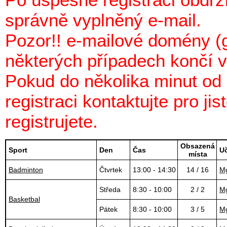
správně vyplněný e-mail.
Pozor!! e-mailové domény (g
některých případech končí 
Pokud do několika minut od 
registraci kontaktujte pro ji
registrujete.
Obsazená
Sport
Den
Čas
Uč
místa
Badminton
Čtvrtek
13:00 - 14:30
14 / 16
Mg
Středa
8:30 - 10:00
2 / 2
Mg
Basketbal
Pátek
8:30 - 10:00
3 / 5
Mg