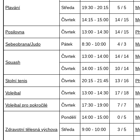
Plavání
Středa
19:30 - 20:15
5 / 5
Mg
Čtvrtek
14:15 - 15:00
14 / 15
Mg
Posilovna
Čtvrtek
13:00 - 14:30
14 / 15
Ph
Sebeobrana/Judo
Pátek
8:30 - 10:00
4 / 3
Ma
Čtvrtek
13:00 - 14:00
14 / 14
Mg
Squash
Čtvrtek
14:00 - 15:00
10 / 14
Mg
Stolní tenis
Čtvrtek
20:15 - 21:45
13 / 16
Ph
Volejbal
Čtvrtek
13:00 - 14:30
17 / 18
Mg
Volejbal pro pokročilé
Čtvrtek
17:30 - 19:00
7 / 7
Mg
Pondělí
14:00 - 15:00
0 / 5
Mg
Zdravotní tělesná výchova
Středa
9:00 - 10:00
3 / 5
Mg