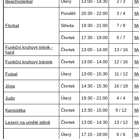
Beachvolejbal
Úterý
13:00 - 14:30
2 / 3
Mg
Pondělí
20:30 - 22:00
3 / 4
Mg
Florbal
Středa
19:30 - 21:00
7 / 8
Mg
Čtvrtek
17:30 - 19:00
5 / 7
Mg
Funkční kruhový trénik -
Čtvrtek
13:00 - 14:00
13 / 16
Mg
hard
Funkční kruhový trénink
Čtvrtek
13:00 - 14:00
12 / 16
Mg
Futsal
Úterý
13:00 - 15:30
11 / 12
Mg
Jóga
Čtvrtek
14:30 - 15:30
16 / 18
Mg
Judo
Úterý
19:30 - 21:00
4 / 4
Mg
Kanoistika
Čtvrtek
13:30 - 15:00
9 / 12
Mg
Lezení na umělé stěně
Čtvrtek
13:00 - 14:30
13 / 12
Mg
Úterý
17:15 - 18:00
6 / 6
Mg